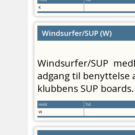
K
Windsurfer/SUP
(
W
)
Windsurfer/SUP medl
adgang til benyttelse
klubbens SUP boards.
Hold
Tid
W