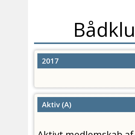
Bådkl
2017
Aktiv
(
A
)
Aktivt medlemskab af 