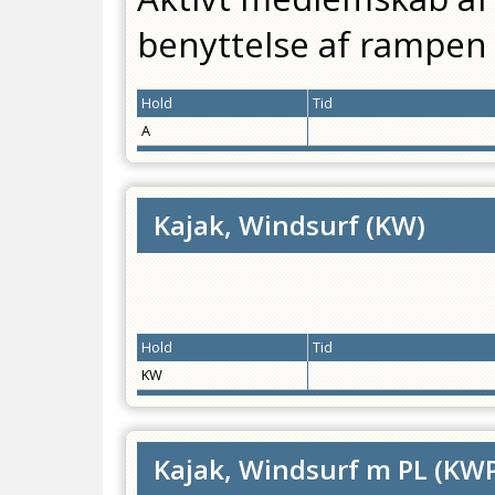
benyttelse af rampen 
Hold
Tid
A
Kajak, Windsurf
(
KW
)
Hold
Tid
KW
Kajak, Windsurf m PL
(
KW