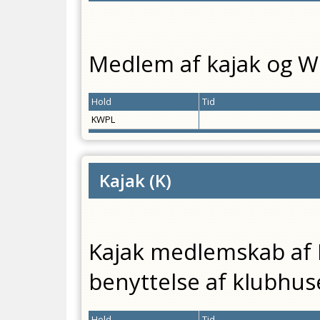
Medlem af kajak og W
Hold
Tid
KWPL
Kajak
(
K
)
Kajak medlemskab af E
benyttelse af klubhus
Hold
Tid