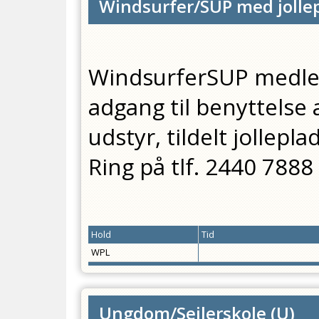
Windsurfer/SUP med jolle
WindsurferSUP medle
adgang til benyttelse
udstyr, tildelt jollep
Ring på tlf. 2440 7888
Hold
Tid
WPL
Ungdom/Sejlerskole
(
U
)