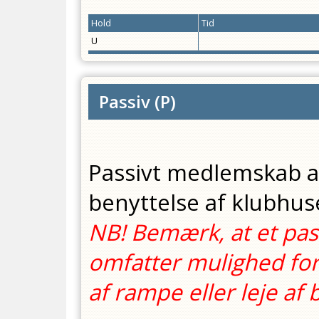
Hold
Tid
U
Passiv
(
P
)
Passivt medlemskab af
benyttelse af klubhus
NB! Bemærk, at et pa
omfatter mulighed for
af rampe eller leje a