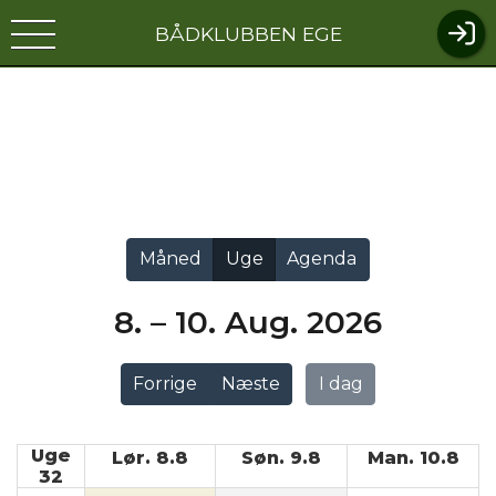
BÅDKLUBBEN EGE
Vis alle
Måned
Uge
Agenda
8. – 10. Aug. 2026
Forrige
Næste
I dag
Uge
Lør. 8.8
Søn. 9.8
Man. 10.8
32