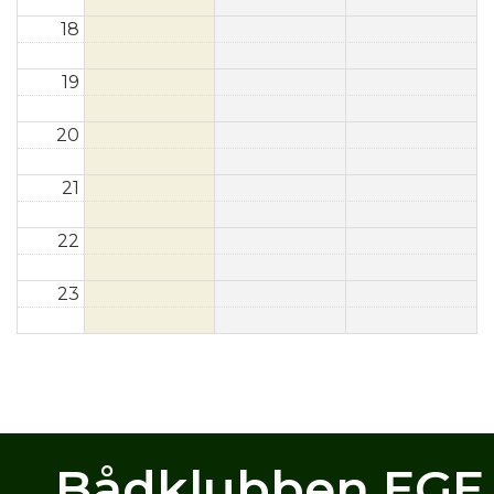
18
19
20
21
22
23
Bådklubben EGE