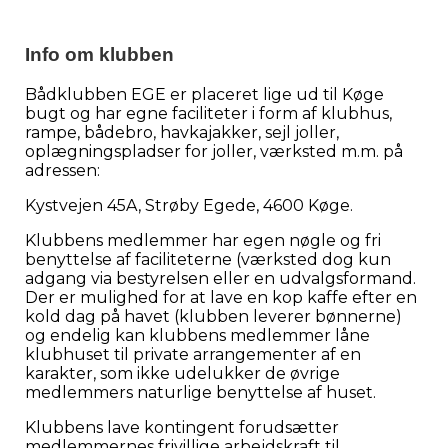
Info om klubben
Bådklubben EGE er placeret lige ud til Køge
bugt og har egne faciliteter i form af klubhus,
rampe, bådebro, havkajakker, sejl joller,
oplægningspladser for joller, værksted m.m. på
adressen:
Kystvejen 45A, Strøby Egede, 4600 Køge.
Klubbens medlemmer har egen nøgle og fri
benyttelse af faciliteterne (værksted dog kun
adgang via bestyrelsen eller en udvalgsformand.
Der er mulighed for at lave en kop kaffe efter en
kold dag på havet (klubben leverer bønnerne)
og endelig kan klubbens medlemmer låne
klubhuset til private arrangementer af en
karakter, som ikke udelukker de øvrige
medlemmers naturlige benyttelse af huset.
Klubbens lave kontingent forudsætter
medlemmernes frivillige arbejdskraft til