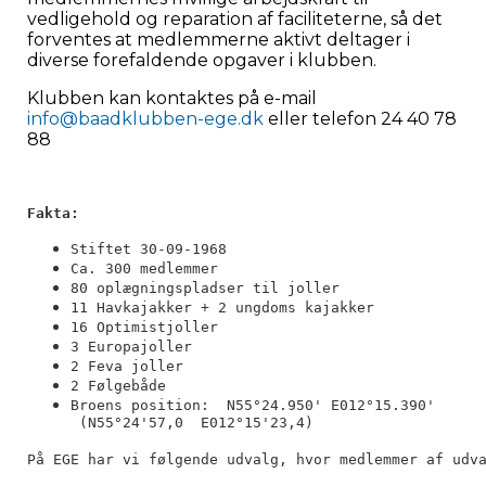
vedligehold og reparation af faciliteterne, så det
forventes at medlemmerne aktivt deltager i
diverse forefaldende opgaver i klubben.
Klubben kan kontaktes på e-mail
info
@baadklubben-ege.dk
eller telefon 24 40 78
88
Fakta: 
Stiftet 30-09-1968
Ca. 300 medlemmer
80 oplægningspladser til joller
11 Havkajakker + 2 ungdoms kajakker
16 Optimistjoller
3 Europajoller
2 Feva joller
2 Følgebåde
Broens position: N55°24.950' E012°15.390'
(N55°24'57,0 E012°15'23,4)
På EGE har vi følgende udvalg, hvor medlemmer af udv