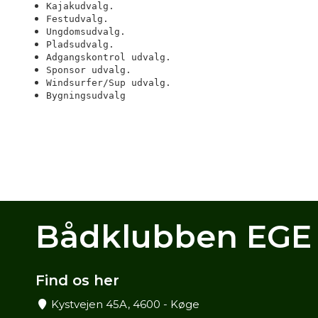
Kajakudvalg.
Festudvalg.
Ungdomsudvalg.
Pladsudvalg.
Adgangskontrol udvalg.
Sponsor udvalg.
Windsurfer/Sup udvalg.
Bygningsudvalg
Bådklubben EGE
Find os her
Kystvejen 45A, 4600 - Køge