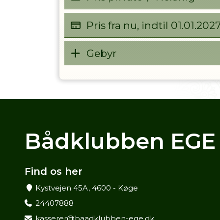
Pris fra nu, indtil
01.01.202
Gebyr
Bådklubben EGE
Find os her
Kystvejen 45A, 4600 - Køge
24407888
kasserer@baadklubben-ege.dk