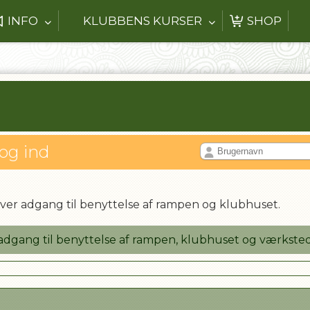
INFO
KLUBBENS KURSER
SHOP
log ind
ver adgang til benyttelse af rampen og klubhuset.
L
adgang til benyttelse af rampen, klubhuset og værksted