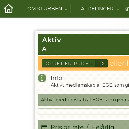
OM KLUBBEN
AFDELINGER
Aktiv
A
eller 
Info
Aktivt medlemskab af EGE, som gi
OPRET EN PROFI
Aktivt medlemskab af EGE, som giver 
Pris pr. rate
/
Helårlig