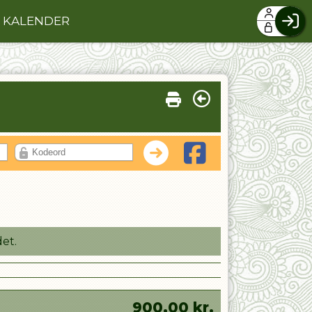
KALENDER
F
H
G
O
Log
et.
900,00
kr.