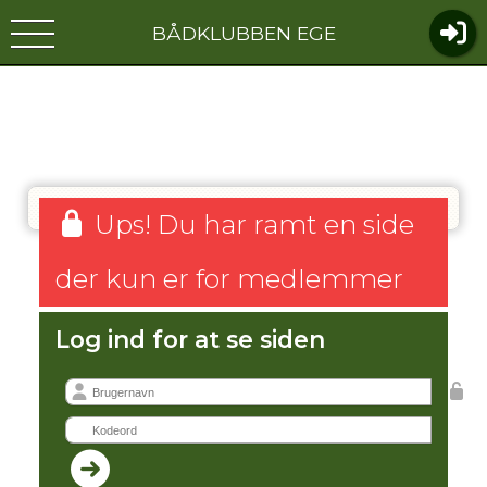
BÅDKLUBBEN EGE
Ups! Du har ramt en side
der kun er for medlemmer
Log ind for at se siden