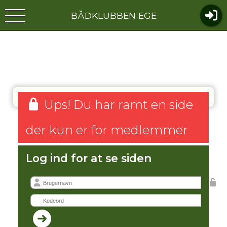
BÅDKLUBBEN EGE
Ups! Du har ramt en side
der kun er for medlemmer
Log ind for at se siden