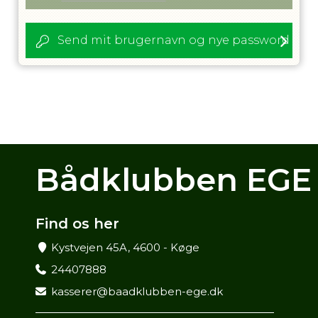
Send mit brugernavn og nye password
Bådklubben EGE
Find os her
Kystvejen 45A, 4600 - Køge
24407888
kasserer@baadklubben-ege.dk