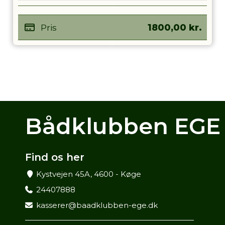
Pris
1800,00
kr.
Bådklubben EGE
Find os her
Kystvejen 45A, 4600 - Køge
24407888
kasserer@baadklubben-ege.dk