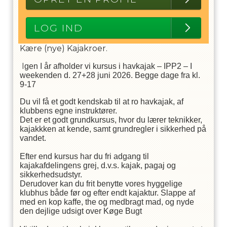
LOG IND
Kære (nye) Kajakroer.
I
gen I år afholder vi kursus i havkajak – IPP2 – I
weekenden d. 27+28 juni 2026. Begge dage fra kl.
9-17
Du vil få et godt kendskab til at ro havkajak, af
klubbens egne instruktører.
Det er et godt grundkursus, hvor du lærer teknikker,
kajakkken at kende, samt grundregler i sikkerhed på
vandet.
Efter end kursus har du fri adgang til
kajakafdelingens grej, d.v.s. kajak, pagaj og
sikkerhedsudstyr.
Derudover kan du frit benytte vores hyggelige
klubhus både før og efter endt kajaktur. Slappe af
med en kop kaffe, the og medbragt mad, og nyde
den dejlige udsigt over Køge Bugt