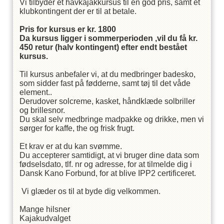
Vi tilbyder et havkajakkursus til en god pris, samt et
klubkontingent der er til at betale.
Pris for kursus er kr. 1800
Da kursus ligger i sommerperioden ,vil du få kr.
450 retur (halv kontingent) efter endt bestået
kursus.
Til kursus anbefaler vi, at du medbringer badesko,
som sidder fast på fødderne, samt tøj til det våde
element..
Derudover solcreme, kasket, håndklæde solbriller
og brillesnor.
Du skal selv medbringe madpakke og drikke, men vi
sørger for kaffe, the og frisk frugt.
Et krav er at du kan svømme.
Du accepterer samtidigt, at vi bruger dine data som
fødselsdato, tlf. nr og adresse, for at tilmelde dig i
Dansk Kano Forbund, for at blive IPP2 certificeret.
Vi glæder os til at byde dig velkommen.
Mange hilsner
Kajakudvalget