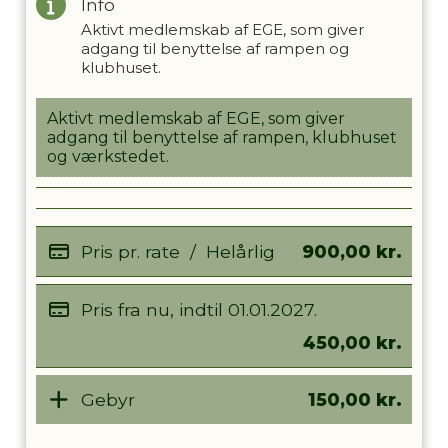
Info
Aktivt medlemskab af EGE, som giver
adgang til benyttelse af rampen og
klubhuset.
Aktivt medlemskab af EGE, som giver
adgang til benyttelse af rampen, klubhuset
og værkstedet.
Pris pr. rate
/
Helårlig
900,00
kr.
Pris fra nu, indtil
01.01.2027
.
450,00
kr.
Gebyr
150,00
kr.